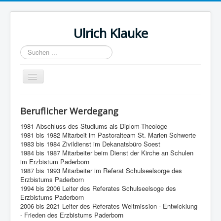
Ulrich Klauke
Suchen
...
Navigation
an/aus
Startseite
Beruflicher Werdegang
Balintgruppe
1981 Abschluss des Studiums als Diplom-Theologe
Supervision
1981 bis 1982 Mitarbeit im Pastoralteam St. Marien Schwerte
1983 bis 1984 Zivildienst im Dekanatsbüro Soest
Wetterstation in Dörenhagen
1984 bis 1987 Mitarbeiter beim Dienst der Kirche an Schulen
im Erzbistum Paderborn
Datenschutz
1987 bis 1993 Mitarbeiter im Referat Schulseelsorge des
Erzbistums Paderborn
1994 bis 2006 Leiter des Referates Schulseelsoge des
Erzbistums Paderborn
2006 bis 2021 Leiter des Referates Weltmission - Entwicklung
- Frieden des Erzbistums Paderborn